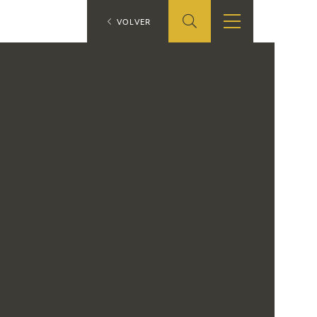
ES
VOLVER
TIENDA
EDUCA
EN
S
TIENDA ONLINE
CEDEA
RECURSOS
EDUCATIVOS
FICHAS ARASAAC