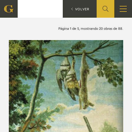
Búsqueda
CATÁLOGO
VOLVER
FUNDACIÓN
Página 1 de 5, mostrando 20 obras de 88.
QUIENES SOMOS
CENTRO DE INVESTIGACIÓN Y DOCUMENTACIÓN
ACCIÓN CORPORATIVA
SEDE
CONTACTO
PROGRAMACIÓN