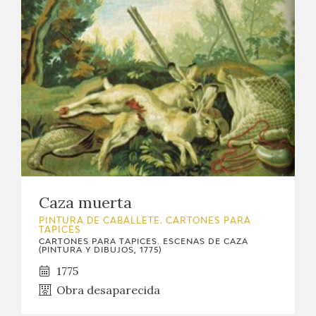
EXPOSICIONES
ACTIVIDADES
ACTUALIDAD
SALA DE PRENSA
BLOG CUADERNO ITALIANO
FRANCISCO DE GOYA
Caza muerta
PINTURA DE CABALLETE. CARTONES PARA
TAPICES
BIOGRAFÍA
CARTONES PARA TAPICES. ESCENAS DE CAZA
(PINTURA Y DIBUJOS, 1775)
CRONOLOGÍA
1775
Obra desaparecida
EL VIAJE DE GOYA