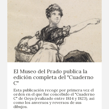
CATÁLOGO
GOYA EN EL MUNDO
GOYA EN ARAGÓN
PREMIO ARAGÓN GOYA
EDICIONES
El Museo del Prado publica la
PUBLICACIONES
edición completa del "Cuaderno
C"
TIENDA
Esta publicación recoge por primera vez el
orden en el que fue concebido el "Cuaderno
C" de Goya (realizado entre 1814 y 1823), así
TIENDA ONLINE
como los anversos y reversos de sus
dibujos.