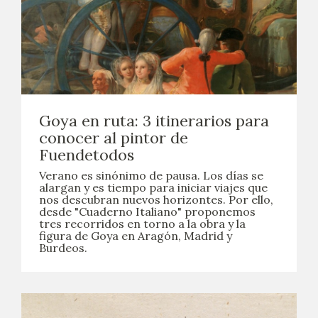
EXPOSICIONES
ACTIVIDADES
ACTUALIDAD
Goya en ruta: 3 itinerarios para
SALA DE PRENSA
conocer al pintor de
Fuendetodos
BLOG CUADERNO ITALIANO
Verano es sinónimo de pausa. Los días se
alargan y es tiempo para iniciar viajes que
FRANCISCO DE GOYA
nos descubran nuevos horizontes. Por ello,
desde "Cuaderno Italiano" proponemos
tres recorridos en torno a la obra y la
figura de Goya en Aragón, Madrid y
BIOGRAFÍA
Burdeos.
CRONOLOGÍA
EL VIAJE DE GOYA