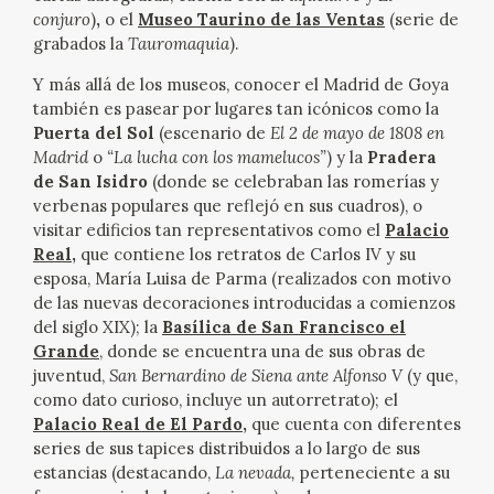
conjuro
)
,
o el
Museo Taurino de las Ventas
(serie de
grabados la
Tauromaquia
).
Y más allá de los museos, conocer el Madrid de Goya
también es pasear por lugares tan icónicos como la
Puerta del Sol
(escenario de
El 2 de mayo de 1808 en
Madrid
o
“La lucha con los mamelucos”
) y la
Pradera
de San Isidro
(donde se celebraban las romerías y
verbenas populares que reflejó en sus cuadros), o
visitar edificios tan representativos como el
Palacio
Real
,
que contiene los retratos de Carlos IV y su
esposa, María Luisa de Parma (realizados con motivo
de las nuevas decoraciones introducidas a comienzos
del siglo XIX); la
Basílica de San Francisco el
Grande
, donde se encuentra una de sus obras de
juventud,
San Bernardino de Siena ante Alfonso V
(y que,
como dato curioso, incluye un autorretrato); el
Palacio Real de El Pardo
,
que cuenta con diferentes
series de sus tapices distribuidos a lo largo de sus
estancias (destacando,
La nevada,
perteneciente a su