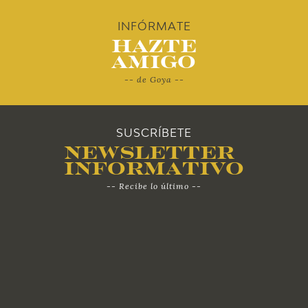
2010
INFÓRMATE
Hazte
Amigo
-- de Goya --
SUSCRÍBETE
Newsletter
Informativo
-- Recibe lo último --