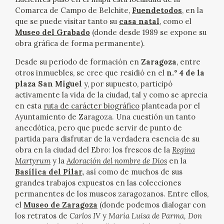
Comarca de Campo de Belchite,
Fuendetodos
, en la
CATÁLOGO
que se puede visitar tanto su
casa natal
, como el
Museo del Grabado
(donde desde 1989 se expone su
GOYA EN EL MUNDO
obra gráfica de forma permanente).
Desde su periodo de formación en
Zaragoza
, entre
GOYA EN ARAGÓN
otros inmuebles, se cree que residió en el
n.º 4 de la
plaza San Miguel
y, por supuesto, participó
PREMIO ARAGÓN GOYA
activamente la vida de la ciudad,
tal y como se aprecia
en esta
ruta de carácter biográfico
planteada por el
Ayuntamiento de Zaragoza. Una cuestión un tanto
EDICIONES
anecdótica, pero que puede servir de punto de
partida para disfrutar de la verdadera esencia de su
PUBLICACIONES
obra en la ciudad del Ebro: los frescos de la
Regina
Martyrum
y la
Adoración del nombre de Dios
en la
Basílica del Pilar
,
así como de muchos de sus
TIENDA
grandes trabajos expuestos en las colecciones
permanentes de los museos zaragozanos. Entre ellos,
TIENDA ONLINE
el
Museo de Zaragoza
(donde podemos dialogar con
los retratos de
Carlos IV
y
María Luisa de Parma, Don