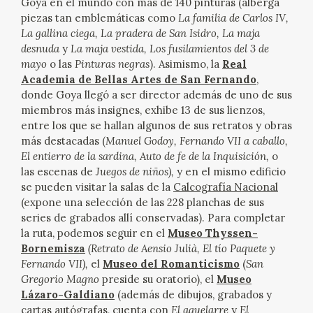
Goya en el mundo con más de 140 pinturas (alberga
piezas tan emblemáticas como
La familia de Carlos IV,
La gallina ciega, La pradera de San Isidro, La maja
desnuda
y
La maja vestida, Los fusilamientos del 3 de
mayo
o
las
Pinturas negras
). Asimismo, la
Real
Academia de Bellas Artes de San Fernando
,
donde Goya llegó a ser director además de uno de sus
miembros más insignes, exhibe 13 de sus lienzos,
entre los que se hallan algunos de sus retratos y obras
más destacadas (
Manuel Godoy, Fernando VII a caballo,
El entierro de la sardina, Auto de fe de la Inquisición,
o
las escenas de
Juegos de niños),
y en el mismo edificio
se pueden visitar la salas de la
Calcografía Nacional
(expone una selección de las 228 planchas de sus
series de grabados allí conservadas). Para completar
la ruta, podemos seguir en el
Museo Thyssen-
Bornemisza
(Retrato de Aensio Julià, El tío Paquete y
Fernando VII),
el
Museo del Romanticismo
(
San
Gregorio Magno
preside su oratorio), el
Museo
Lázaro-Galdiano
(además de dibujos, grabados y
cartas autógrafas, cuenta con
El aquelarre
y
El