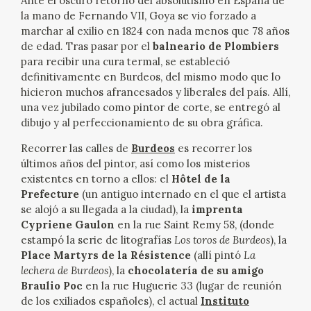
Ante el oscuro retorno del absolutismo en España de
la mano de Fernando VII, Goya se vio forzado a
marchar al exilio en 1824 con nada menos que 78 años
de edad. Tras pasar por el
balneario de Plombiers
para recibir una cura termal, se estableció
definitivamente en Burdeos, del mismo modo que lo
hicieron muchos afrancesados y liberales del país. Allí,
una vez jubilado como pintor de corte, se entregó al
dibujo y al perfeccionamiento de su obra gráfica.
Recorrer las calles de
Burdeos
es recorrer los
últimos años del pintor, así como los misterios
existentes en torno a ellos: el
Hôtel de la
Prefecture
(un antiguo internado en el que el artista
se alojó a su llegada a la ciudad), la
imprenta
Cypriene Gaulon
en la rue Saint Remy 58, (donde
estampó la serie de litografías
Los toros de Burdeos
), la
Place Martyrs de la Résistence
(allí pintó
La
lechera de Burdeos
), la
chocolatería de su amigo
Braulio Poc
en la rue Huguerie 33 (lugar de reunión
de los exiliados españoles), el actual
Instituto