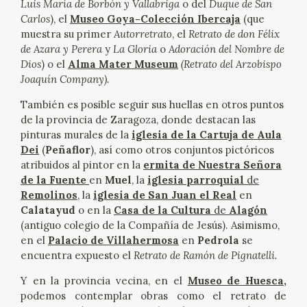
Luis María de Borbón y Vallabriga
o
del
Duque de San
EDUCA
Carlos
),
el
Museo Goya-Colección Ibercaja
(que
muestra su primer
Autorretrato
, el
Retrato de don Félix
CEDEA
de Azara y Perera
y
La Gloria
o
Adoración del Nombre de
Dios
) o el
Alma Mater Museum
(Retrato del Arzobispo
Joaquín Company).
RECURSOS EDUCATIVOS
También es posible seguir sus huellas en otros puntos
FICHAS ARASAAC
de la provincia de Zaragoza, donde destacan las
pinturas murales de la
iglesia de la Cartuja de Aula
Dei
(
Peñaflor
), así como otros conjuntos pictóricos
atribuidos al pintor en la
ermita de Nuestra Señora
de la Fuente
en
Muel
, la
iglesia parroquial
de
Remolinos
, la
iglesia de San Juan el Real
en
Calatayud
o en la
Casa de la Cultura
de
Alagón
(antiguo colegio de la Compañía de Jesús). Asimismo,
en el
Palacio de Villahermosa
en
Pedrola
se
encuentra expuesto el
Retrato de Ramón de Pignatelli.
Y en la provincia vecina, en el
Museo de Huesca
,
podemos contemplar obras como el retrato de