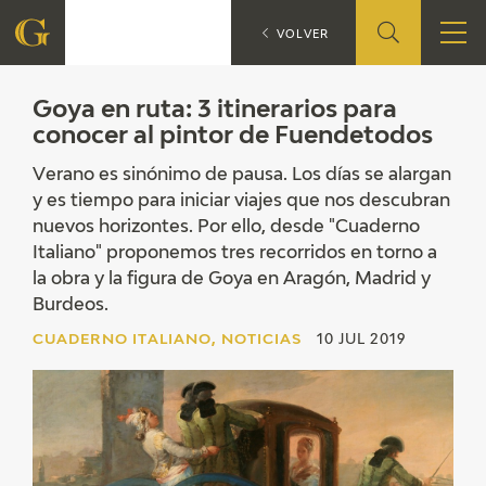
Goya
CUADERNO ITALIANO
VOLVER
FUNDACIÓN
Goya en ruta: 3 itinerarios para
conocer al pintor de Fuendetodos
QUIENES SOMOS
Verano es sinónimo de pausa. Los días se alargan
y es tiempo para iniciar viajes que nos descubran
CENTRO DE INVESTIGACIÓN Y DOCUMENTACIÓN
nuevos horizontes. Por ello, desde "Cuaderno
Italiano" proponemos tres recorridos en torno a
ACCIÓN CORPORATIVA
la obra y la figura de Goya en Aragón, Madrid y
Burdeos.
SEDE
CUADERNO ITALIANO, NOTICIAS
10 JUL 2019
CONTACTO
PROGRAMACIÓN