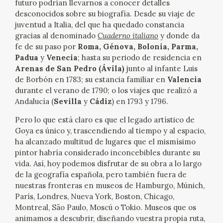
futuro podrían llevarnos a conocer detalles
desconocidos sobre su biografía. Desde su viaje de
juventud a Italia, del que ha quedado constancia
gracias al denominado
Cuaderno italiano
y
donde da
fe de su paso por
Roma, Génova, Bolonia, Parma,
Padua
y
Venecia
; hasta su periodo de residencia en
Arenas de San Pedro (Ávila)
junto al infante Luis
de Borbón en 1783; su estancia familiar en
Valencia
durante el verano de 1790; o los viajes que realizó a
Andalucía (
Sevilla
y
Cádiz
) en 1793 y 1796.
Pero lo que está claro es que el legado artístico de
Goya es único y, trascendiendo al tiempo y al espacio,
ha alcanzado multitud de lugares que el mismísimo
pintor habría considerado inconcebibles durante su
vida. Así, hoy podemos disfrutar de su obra a lo largo
de la geografía española, pero también fuera de
nuestras fronteras en museos de Hamburgo, Múnich,
París, Londres, Nueva York, Boston, Chicago,
Montreal, São Paulo, Moscú o Tokio. Museos que os
animamos a descubrir, diseñando vuestra propia ruta,