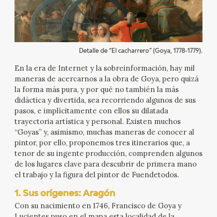
EXPOSICIONES
ACTIVIDADES
Detalle de “El cacharrero” (Goya, 1778-1779).
ACTUALIDAD
En la era de Internet y la sobreinformación, hay mil
maneras de acercarnos a la obra de Goya, pero quizá
SALA DE PRENSA
la forma más pura, y por qué no también la más
didáctica y divertida, sea recorriendo algunos de sus
BLOG CUADERNO ITALIANO
pasos, e implícitamente con ellos su dilatada
trayectoria artística y personal. Existen muchos
“Goyas” y, asimismo, muchas maneras de conocer al
FRANCISCO DE GOYA
pintor, por ello, proponemos tres itinerarios que, a
tenor de su ingente producción, comprenden algunos
BIOGRAFÍA
de los lugares clave para descubrir de primera mano
el trabajo y la figura del pintor de Fuendetodos.
CRONOLOGÍA
1. Sus orígenes: Aragón
Con su nacimiento en 1746, Francisco de Goya y
EL VIAJE DE GOYA
Lucientes puso en el mapa esta localidad de la