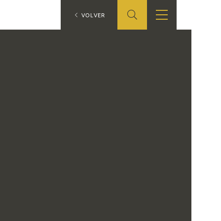
ES
VOLVER
TIENDA
EDUCA
EN
S
TIENDA ONLINE
CEDEA
RECURSOS
EDUCATIVOS
FICHAS ARASAAC