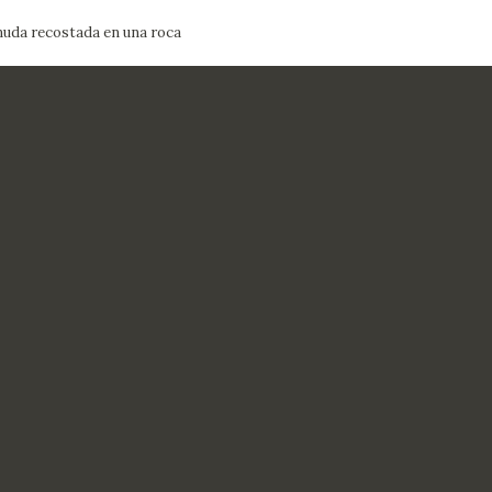
uda recostada en una roca
ACTUALIDAD
FRANCISCO DE GOYA
EDICIONES
SALA DE
BIOGRAFÍA
PUBLICACIONE
PRENSA
BLOG CUADERNO
CRONOLOGÍA
ITALIANO
EL VIAJE DE GOYA
CATÁLOGO
GOYA EN EL MUNDO
GOYA EN ARAGÓN
PREMIO ARAGÓN