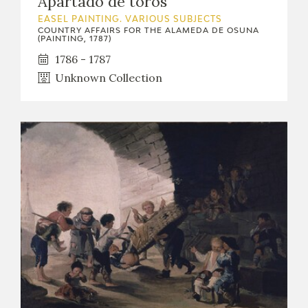
Apartado de toros
EXPOSICIONES
EASEL PAINTING. VARIOUS SUBJECTS
COUNTRY AFFAIRS FOR THE ALAMEDA DE OSUNA
(PAINTING, 1787)
ACTIVIDADES
1786 - 1787
Unknown Collection
ACTUALIDAD
FRANCISCO DE GOYA
EL VIAJE DE GOYA