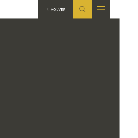
ES
VOLVER
SHOP
EDUCA
EN
ONLINE SHOP
RECURSOS
EDUCATIVOS
ARASAAC