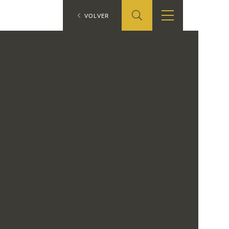
ES
VOLVER
SHOP
EDUCA
EN
ONLINE SHOP
RECURSOS
EDUCATIVOS
ARASAAC