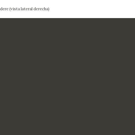
dere (vista lateral derecha)
CTUALIDAD
FRANCISCO DE GOYA
EDICIONES
PUBLICACIONES
EL VIAJE DE GOYA
CATÁLOGO
PREMIO ARAGÓN