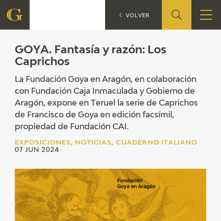
GOYA. Fant
EXPOSICIONES
VOLVER
FUNDACIÓN
GOYA. Fantasía y razón: Los
Caprichos
QUIENES SOMOS
La Fundación Goya en Aragón, en colaboración
con Fundación Caja Inmaculada y Gobierno de
CENTRO DE INVESTIGACIÓN Y DOCUMENTACIÓN
Aragón, expone en Teruel la serie de Caprichos
de Francisco de Goya en edición facsímil,
ACCIÓN CORPORATIVA
propiedad de Fundación CAI.
EXPOSICIONES, NOTICIAS, CUADERNO ITALIANO
SEDE
07 JUN 2024
CONTACTO
PROGRAMACIÓN