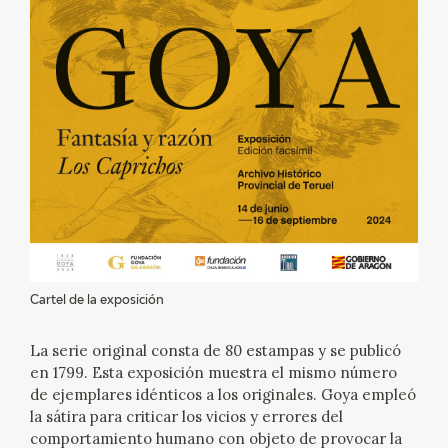
EXPOSICIONES
ACTIVIDADES
ACTUALIDAD
SALA DE PRENSA
BLOG CUADERNO ITALIANO
FRANCISCO DE GOYA
Cartel de la exposición
BIOGRAFÍA
La serie original consta de 80 estampas y se publicó
en 1799. Esta exposición muestra el mismo número
CRONOLOGÍA
de ejemplares idénticos a los originales. Goya empleó
la sátira para criticar los vicios y errores del
EL VIAJE DE GOYA
comportamiento humano con objeto de provocar la