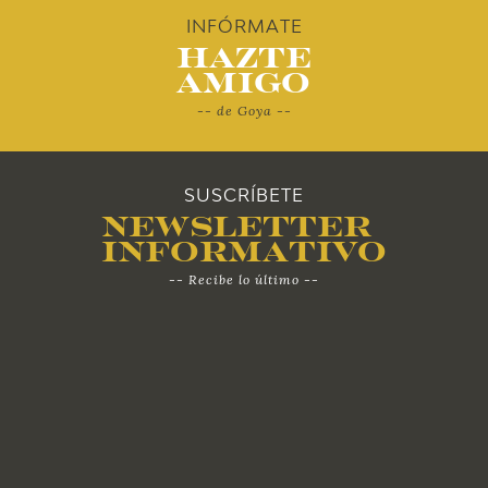
2010
INFÓRMATE
Hazte
Amigo
-- de Goya --
SUSCRÍBETE
Newsletter
Informativo
-- Recibe lo último --