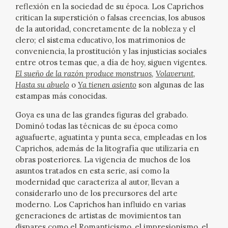
reflexión en la sociedad de su época. Los Caprichos
CATÁLOGO
critican la superstición o falsas creencias, los abusos
de la autoridad, concretamente de la nobleza y el
clero; el sistema educativo, los matrimonios de
GOYA EN EL MUNDO
conveniencia, la prostitución y las injusticias sociales
entre otros temas que, a día de hoy, siguen vigentes.
GOYA EN ARAGÓN
El sueño de la razón produce monstruos
,
Volaverunt
,
Hasta su abuelo
o
Ya tienen asiento
son algunas de las
PREMIO ARAGÓN GOYA
estampas más conocidas.
Goya es una de las grandes figuras del grabado.
EDICIONES
Dominó todas las técnicas de su época como
aguafuerte, aguatinta y punta seca, empleadas en los
Caprichos, además de la litografía que utilizaría en
PUBLICACIONES
obras posteriores. La vigencia de muchos de los
asuntos tratados en esta serie, así como la
TIENDA
modernidad que caracteriza al autor, llevan a
considerarlo uno de los precursores del arte
moderno. Los Caprichos han influido en varias
TIENDA ONLINE
generaciones de artistas de movimientos tan
dispares como el Romanticismo, el impresionismo, el