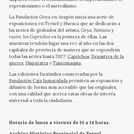
EDUCA
expresionismo o el surrealismo.
La Fundación Goya en Aragón inicia una serie de
CEDEA
exposiciones en Teruel y Huesca que se dedicarán a
las series de grabados del artista,
Goya. Fantasía y
RECURSOS EDUCATIVOS
razón: los Caprichos
es la primera de ellas. Las
muestras tendrán lugar una vez al año en las dos
FICHAS ARASAAC
capitales de provincia de manera que se expondrán
todas las series hasta 2027:
Caprichos
,
Desastres de la
guerra
,
Disparates
y
Tauromaquia
.
Las ediciones facsímiles conservadas por la
Fundación Caja Inmaculada
permiten su exposición y
difusión de forma más accesible que las originales,
con una calidad que acerca estas obras de interés
universal a toda la ciudadanía.
Horario de lunes a viernes de 10 a 14 horas.
Archivo Histórico Provincial de Teruel
.