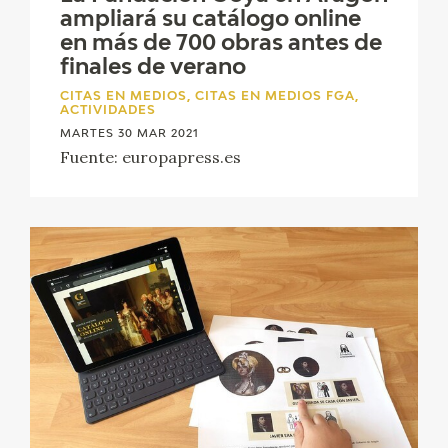
EDUCA
ampliará su catálogo online
en más de 700 obras antes de
finales de verano
CEDEA
CITAS EN MEDIOS, CITAS EN MEDIOS FGA,
ACTIVIDADES
RECURSOS EDUCATIVOS
MARTES 30 MAR 2021
Fuente: europapress.es
FICHAS ARASAAC