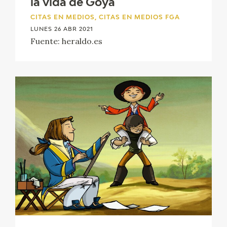
la vida de Goya
EXPOSICIONES
CITAS EN MEDIOS, CITAS EN MEDIOS FGA
LUNES 26 ABR 2021
ACTIVIDADES
Fuente: heraldo.es
ACTUALIDAD
SALA DE PRENSA
BLOG CUADERNO ITALIANO
FRANCISCO DE GOYA
BIOGRAFÍA
CRONOLOGÍA
EL VIAJE DE GOYA