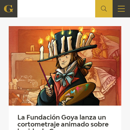
Citas en medios FGA
FUNDACIÓN
QUIENES SOMOS
CENTRO DE INVESTIGACIÓN Y DOCUMENTACIÓN
ACCIÓN CORPORATIVA
SEDE
CONTACTO
La Fundación Goya lanza un
PROGRAMACIÓN
cortometraje animado sobre