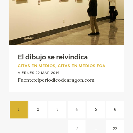
El dibujo se reivindica
CITAS EN MEDIOS, CITAS EN MEDIOS FGA
VIERNES 29 MAR 2019
Fuente:elperiodicodearagon.com
1
2
3
4
5
6
7
...
22