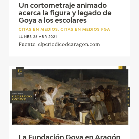
Un cortometraje animado
CATÁLOGO
acerca la figura y legado de
Goya a los escolares
GOYA EN EL MUNDO
CITAS EN MEDIOS, CITAS EN MEDIOS FGA
LUNES 26 ABR 2021
GOYA EN ARAGÓN
Fuente: elperiodicodearagon.com
PREMIO ARAGÓN GOYA
EDICIONES
PUBLICACIONES
TIENDA
TIENDA ONLINE
La Fundación Goya en Aragón