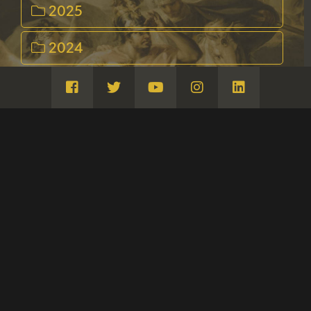
2025
2024
2023
Visita
Visita
Visita
Visita
Visita
Facebook
Twitter
Youtube
Instagram
Linkedin
2022
2021
CATEGORÍAS
CUADERNO ITALIANO
NOTICIAS
EXPOSICIONES
2020
ACTIVIDADES
CITAS EN MEDIOS
EMPLEO
2019
CITAS EN MEDIOS FGA
CITAS EN MEDIOS GOYA
2018
RECURSOS EDUCATIVOS
2017