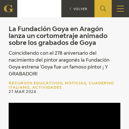
L
RECURSOS EDUCATIVOS
VOLVER
FUNDACIÓN
La Fundación Goya en Aragón
lanza un cortometraje animado
sobre los grabados de Goya
QUIENES SOMOS
Coincidiendo con el 278 aniversario del
CENTRO DE INVESTIGACIÓN Y DOCUMENTACIÓN
nacimiento del pintor aragonés la Fundación
Goya estrena 'Goya fue un famoso pintor ¡ Y
ACCIÓN CORPORATIVA
GRABADOR!
RECURSOS EDUCATIVOS, NOTICIAS, CUADERNO
SEDE
ITALIANO, ACTIVIDADES
27 MAR 2024
CONTACTO
PROGRAMACIÓN