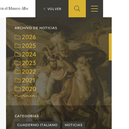
 en el Museo Albertina de Viena
ES
VOLVER
TIENDA
EDUCA
EN
ARCHIVO DE NOTICIAS
2026
S
TIENDA ONLINE
CEDEA
2025
2024
RECURSOS
EDUCATIVOS
2023
2022
FICHAS ARASAAC
2021
2020
2019
2018
2017
CATEGORÍAS
2016
CUADERNO ITALIANO
NOTICIAS