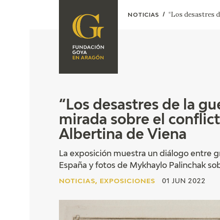
“Los desastres de
NOTICIAS
FUNDACIÓN
PROGRAMACIÓN
QUIENES SOMOS
EXPOSICIONES
CENTRO DE
INVESTIGACIÓN Y
ACTIVIDADES
“Los desastres de la gu
DOCUMENTACIÓN
mirada sobre el conflic
ACCIÓN
CORPORATIVA
Albertina de Viena
SEDE
La exposición muestra un diálogo entre g
España y fotos de Mykhaylo Palinchak sobr
CONTACTO
NOTICIAS, EXPOSICIONES
01 JUN 2022