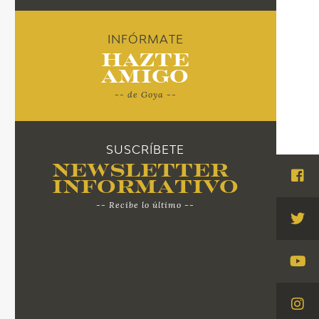
INFÓRMATE
Hazte
Amigo
-- de Goya --
SUSCRÍBETE
Newsletter
Informativo
Visi
Fac
-- Recibe lo último --
Visi
Twi
Visi
You
Visi