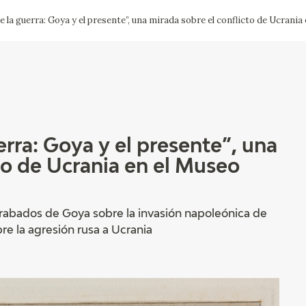
 la guerra: Goya y el presente”, una mirada sobre el conflicto de Ucrania
ACTUALIDAD
FRANCISCO DE GOYA
EDICIONES
SALA DE
BIOGRAFÍA
PUBLICACIONE
PRENSA
BLOG CUADERNO
CRONOLOGÍA
ITALIANO
erra: Goya y el presente”, una
to de Ucrania en el Museo
EL VIAJE DE GOYA
CATÁLOGO
rabados de Goya sobre la invasión napoleónica de
e la agresión rusa a Ucrania
GOYA EN EL MUNDO
GOYA EN ARAGÓN
PREMIO ARAGÓN