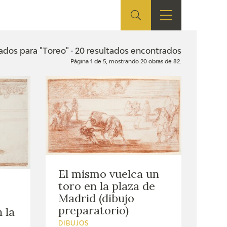
ES
TIENDA
EDUCA
EN
ados para "Toreo" · 20 resultados encontrados
Página 1 de 5, mostrando 20 obras de 82.
S
TIENDA ONLINE
CEDEA
RECURSOS
EDUCATIVOS
FICHAS ARASAAC
El mismo vuelca un
toro en la plaza de
Madrid (dibujo
preparatorio)
 la
DIBUJOS