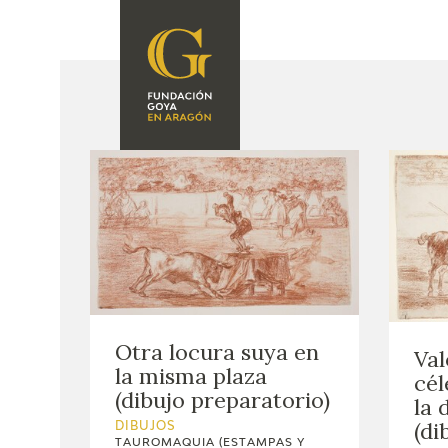
FUNDACIÓN
PROGRAMACIÓN
QUIENES SOMOS
EXPOSICIONES
CENTRO DE
INVESTIGACIÓN Y
ACTIVIDADES
DOCUMENTACIÓN
ACCIÓN
CORPORATIVA
SEDE
Otra locura suya en
CONTACTO
Val
la misma plaza
cél
(dibujo preparatorio)
la 
(di
DIBUJOS
TAUROMAQUIA (ESTAMPAS Y