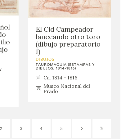
ñol
El Cid Campeador
do
lanceando otro toro
ilio
(dibujo preparatorio
ujo
1)
DIBUJOS
TAUROMAQUIA (ESTAMPAS Y
DIBUJOS, 1814-1816)
Y
Ca. 1814 - 1816
Museo Nacional del
Prado
2
3
4
5