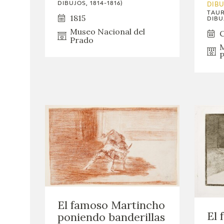
DIBUJOS, 1814-1816)
DIB
TAUR
1815
DIBUJ
Museo Nacional del
C
Prado
M
P
El famoso Martincho
El 
poniendo banderillas