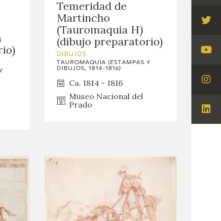
Temeridad de
Fac
Martincho
Visi
(Tauromaquia H)
a
Twi
(dibujo preparatorio)
rio)
Visi
DIBUJOS
TAUROMAQUIA (ESTAMPAS Y
You
DIBUJOS, 1814-1816)
Y
Ca. 1814 - 1816
Visi
Museo Nacional del
Ins
Prado
Visi
Lin