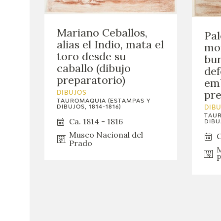
Mariano Ceballos,
Pal
alias el Indio, mata el
mo
toro desde su
bur
caballo (dibujo
def
preparatorio)
emb
pre
DIBUJOS
TAUROMAQUIA (ESTAMPAS Y
DIBUJOS, 1814-1816)
DIB
TAUR
Ca. 1814 - 1816
DIBUJ
Museo Nacional del
C
Prado
M
P