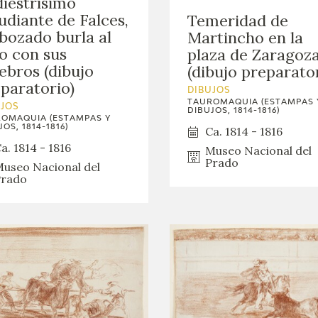
diestrísimo
udiante de Falces,
Temeridad de
ozado burla al
Martincho en la
o con sus
plaza de Zaragoz
ebros (dibujo
(dibujo preparato
paratorio)
DIBUJOS
TAUROMAQUIA (ESTAMPAS 
UJOS
DIBUJOS, 1814-1816)
OMAQUIA (ESTAMPAS Y
OS, 1814-1816)
Ca. 1814 - 1816
a. 1814 - 1816
Museo Nacional del
Prado
useo Nacional del
rado