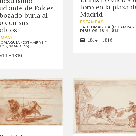
diestrísimo
toro en la plaza d
udiante de Falces,
Madrid
ozado burla al
o con sus
ESTAMPAS
TAUROMAQUIA (ESTAMPAS 
ebros
DIBUJOS, 1814-1816)
AMPAS
1814 - 1816
OMAQUIA (ESTAMPAS Y
OS, 1814-1816)
814 - 1816