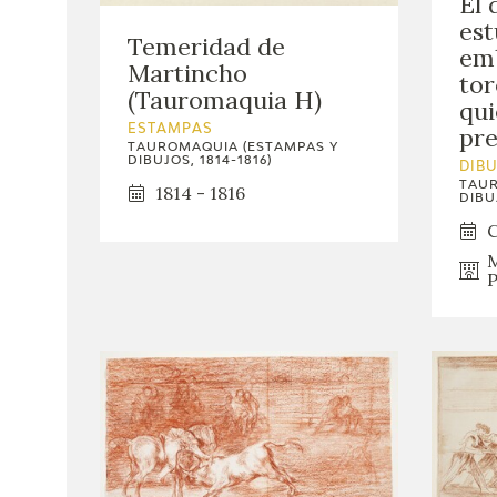
El 
est
Temeridad de
emb
Martincho
tor
(Tauromaquia H)
qui
pre
ESTAMPAS
TAUROMAQUIA (ESTAMPAS Y
DIBUJOS, 1814-1816)
DIB
TAUR
1814 - 1816
DIBUJ
C
M
P