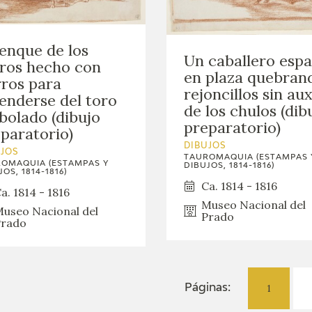
enque de los
Un caballero espa
ros hecho con
en plaza quebran
ros para
rejoncillos sin aux
enderse del toro
de los chulos (dib
olado (dibujo
preparatorio)
paratorio)
DIBUJOS
UJOS
TAUROMAQUIA (ESTAMPAS 
OMAQUIA (ESTAMPAS Y
DIBUJOS, 1814-1816)
OS, 1814-1816)
Ca. 1814 - 1816
a. 1814 - 1816
Museo Nacional del
useo Nacional del
Prado
rado
1
Páginas: