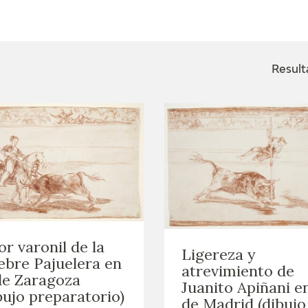
ACTUALIDAD
FRANCISCO DE GOYA
EDICIONES
Result
SALA DE
BIOGRAFÍA
PUBLICACIONE
PRENSA
BLOG CUADERNO
CRONOLOGÍA
ITALIANO
EL VIAJE DE GOYA
CATÁLOGO
GOYA EN EL MUNDO
or varonil de la
Ligereza y
ebre Pajuelera en
atrevimiento de
GOYA EN ARAGÓN
de Zaragoza
Juanito Apiñani en
bujo preparatorio)
de Madrid (dibujo
PREMIO ARAGÓN