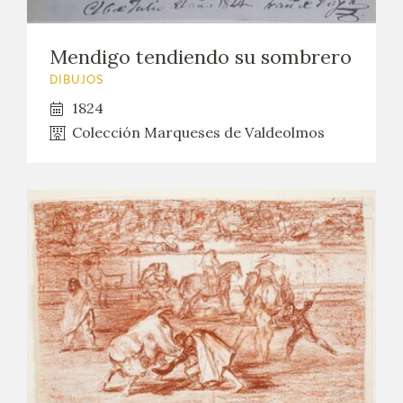
EXPOSICIONES
Mendigo tendiendo su sombrero
ACTIVIDADES
DIBUJOS
ACTUALIDAD
1824
Colección Marqueses de Valdeolmos
SALA DE PRENSA
BLOG CUADERNO ITALIANO
FRANCISCO DE GOYA
BIOGRAFÍA
CRONOLOGÍA
EL VIAJE DE GOYA