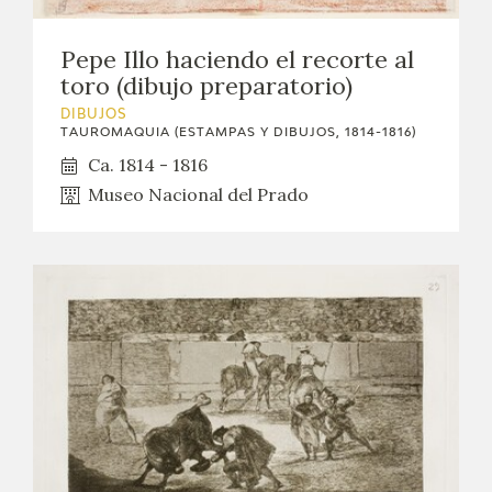
CATÁLOGO
Pepe Illo haciendo el recorte al
toro (dibujo preparatorio)
GOYA EN EL MUNDO
DIBUJOS
TAUROMAQUIA (ESTAMPAS Y DIBUJOS, 1814-1816)
GOYA EN ARAGÓN
Ca. 1814 - 1816
Museo Nacional del Prado
PREMIO ARAGÓN GOYA
EDICIONES
PUBLICACIONES
TIENDA
TIENDA ONLINE