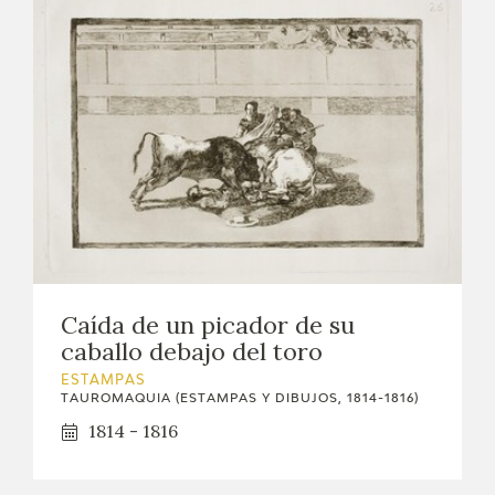
CATÁLOGO
GOYA EN EL MUNDO
GOYA EN ARAGÓN
PREMIO ARAGÓN GOYA
EDICIONES
Caída de un picador de su
PUBLICACIONES
caballo debajo del toro
ESTAMPAS
TIENDA
TAUROMAQUIA (ESTAMPAS Y DIBUJOS, 1814-1816)
1814 - 1816
TIENDA ONLINE