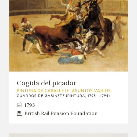
EXPOSICIONES
ACTIVIDADES
ACTUALIDAD
SALA DE PRENSA
BLOG CUADERNO ITALIANO
Cogida del picador
FRANCISCO DE GOYA
PINTURA DE CABALLETE. ASUNTOS VARIOS
CUADROS DE GABINETE (PINTURA, 1793 - 1794)
BIOGRAFÍA
1793
British Rail Pension Foundation
CRONOLOGÍA
EL VIAJE DE GOYA