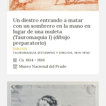
CATÁLOGO
Un diestro entrando a matar
GOYA EN EL MUNDO
con un sombrero en la mano en
lugar de una muleta
GOYA EN ARAGÓN
(Tauromaquia I) (dibujo
preparatorio)
PREMIO ARAGÓN GOYA
DIBUJOS
TAUROMAQUIA (ESTAMPAS Y DIBUJOS, 1814-1816)
EDICIONES
Ca. 1814 - 1816
Museo Nacional del Prado
PUBLICACIONES
TIENDA
TIENDA ONLINE