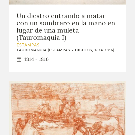
EXPOSICIONES
Un diestro entrando a matar
ACTIVIDADES
con un sombrero en la mano en
lugar de una muleta
ACTUALIDAD
(Tauromaquia I)
ESTAMPAS
TAUROMAQUIA (ESTAMPAS Y DIBUJOS, 1814-1816)
SALA DE PRENSA
1814 - 1816
BLOG CUADERNO ITALIANO
FRANCISCO DE GOYA
BIOGRAFÍA
CRONOLOGÍA
EL VIAJE DE GOYA