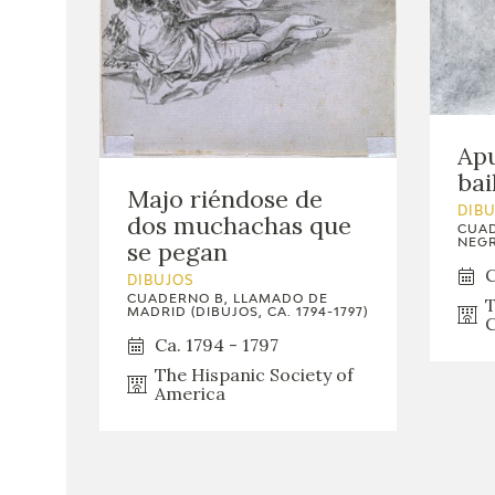
Ap
bai
Majo riéndose de
DIB
dos muchachas que
CUAD
se pegan
NEGR
C
DIBUJOS
CUADERNO B, LLAMADO DE
T
MADRID (DIBUJOS, CA. 1794-1797)
C
Ca. 1794 - 1797
The Hispanic Society of
America