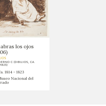
abras los ojos
106)
UJOS
ERNO C (DIBUJOS, CA.
1823)
a. 1814 - 1823
useo Nacional del
rado