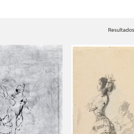
ACTUALIDAD
FRANCISCO DE GOYA
EDICIONES
Resultados
SALA DE
BIOGRAFÍA
PUBLICACIONE
PRENSA
BLOG CUADERNO
CRONOLOGÍA
ITALIANO
EL VIAJE DE GOYA
CATÁLOGO
GOYA EN EL MUNDO
GOYA EN ARAGÓN
PREMIO ARAGÓN