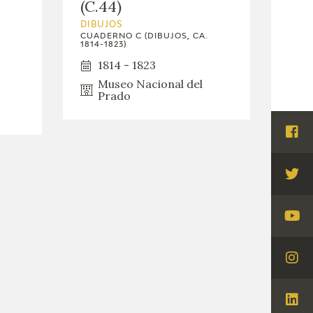
(C.44)
DIBUJOS
CUADERNO C (DIBUJOS, CA.
1814-1823)
1814 - 1823
Museo Nacional del
Prado
Visi
Fac
Visi
Twi
Visi
You
Visi
Ins
Visi