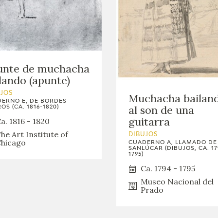
GOYA
unte de muchacha
lando (apunte)
UJOS
Muchacha bailan
ERNO E, DE BORDES
al son de una
OS (CA. 1816-1820)
guitarra
a. 1816 - 1820
he Art Institute of
DIBUJOS
hicago
CUADERNO A, LLAMADO DE
SANLÚCAR (DIBUJOS, CA. 17
1795)
Ca. 1794 - 1795
Museo Nacional del
Prado