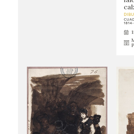
cal
DIB
CUAD
1814-
1
M
P