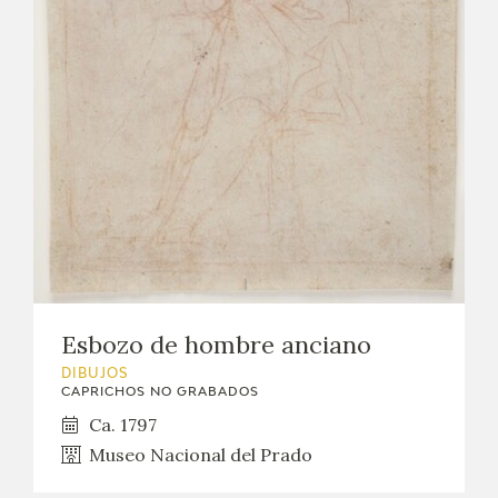
EXPOSICIONES
ACTIVIDADES
ACTUALIDAD
SALA DE PRENSA
BLOG CUADERNO ITALIANO
FRANCISCO DE GOYA
Esbozo de hombre anciano
BIOGRAFÍA
DIBUJOS
CAPRICHOS NO GRABADOS
Ca. 1797
CRONOLOGÍA
Museo Nacional del Prado
EL VIAJE DE GOYA