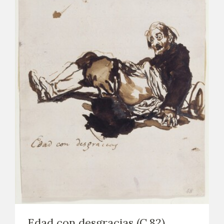
EXPOSICIONES
ACTIVIDADES
ACTUALIDAD
SALA DE PRENSA
BLOG CUADERNO ITALIANO
FRANCISCO DE GOYA
BIOGRAFÍA
CRONOLOGÍA
EL VIAJE DE GOYA
Edad con desgracias (C.82)