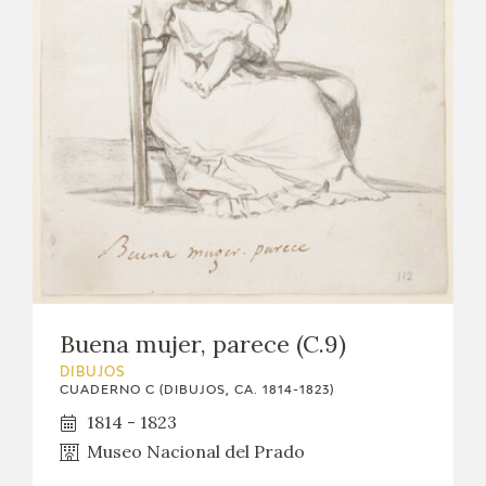
EXPOSICIONES
ACTIVIDADES
ACTUALIDAD
SALA DE PRENSA
BLOG CUADERNO ITALIANO
FRANCISCO DE GOYA
Buena mujer, parece (C.9)
BIOGRAFÍA
DIBUJOS
CUADERNO C (DIBUJOS, CA. 1814-1823)
CRONOLOGÍA
1814 - 1823
Museo Nacional del Prado
EL VIAJE DE GOYA