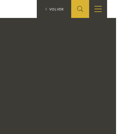
ES
VOLVER
TIENDA
EDUCA
EN
S
TIENDA ONLINE
CEDEA
RECURSOS
EDUCATIVOS
FICHAS ARASAAC