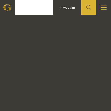
Fray Pedro de Z
CATÁLOGO
VOLVER
Francisco
Francisco
de
FUNDACIÓN
de
Goya
Goya
QUIENES SOMOS
CENTRO DE INVESTIGACIÓN Y DOCUMENTACIÓN
ACCIÓN CORPORATIVA
SEDE
CONTACTO
PROGRAMACIÓN