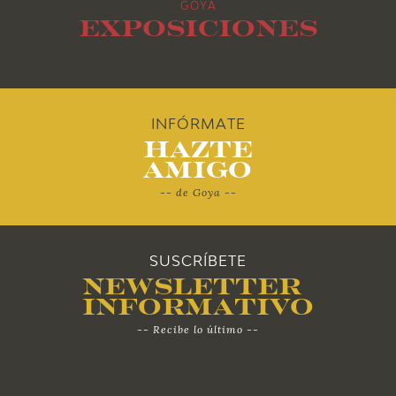
GOYA
2014
Exposiciones
2013
2012
INFÓRMATE
Hazte
2011
Amigo
-- de Goya --
2010
SUSCRÍBETE
Newsletter
Informativo
-- Recibe lo último --