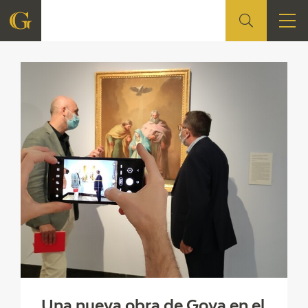
Media
FOUNDATION
QUIENES SOMOS
CIDG
CORPORATE ACTION
SEDE
CONTACT
Una nueva obra de Goya en el