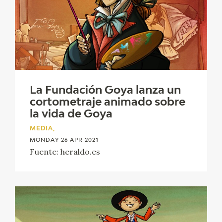
CATÁLOGO
La Fundación Goya lanza un
PREMIO ARAGÓN GOYA
cortometraje animado sobre
la vida de Goya
EDICIONES
MEDIA,
MONDAY 26 APR 2021
PUBLICACIONES
Fuente: heraldo.es
SHOP
ONLINE SHOP