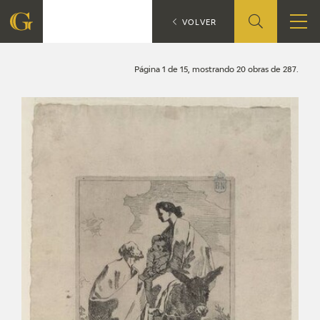
Búsqueda
CATÁLOGO
VOLVER
FUNDACIÓN
Página 1 de 15, mostrando 20 obras de 287.
QUIENES SOMOS
CENTRO DE INVESTIGACIÓN Y DOCUMENTACIÓN
ACCIÓN CORPORATIVA
SEDE
CONTACTO
PROGRAMACIÓN